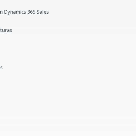
 en Dynamics 365 Sales
cturas
es